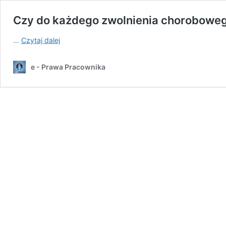
Czy do każdego zwolnienia chorobowe
Czy
…
Czytaj dalej
do
każdego
e - Prawa Pracownika
zwolnienia
chorobowego
składamy
zaświadczenie
Z-
3