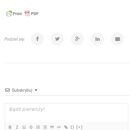
Podziel się:
Subskrybuj
{}
[+]