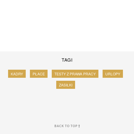
TAGI
KADRY
PŁACE
TESTY Z PRAWA PRACY
URLOPY
ZASIŁKI
BACK TO TOP