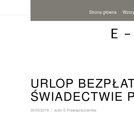
Strona główna
Wzor
E 
URLOP BEZPŁA
ŚWIADECTWIE 
30/05/2016
autor
E-Prawapracownika