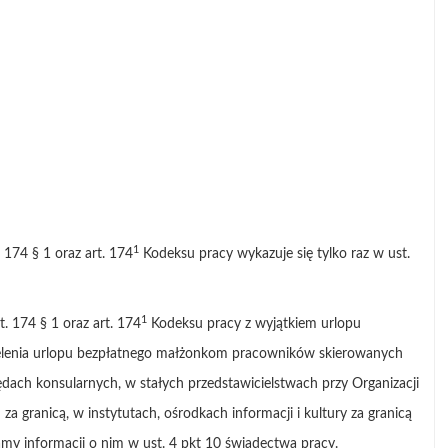
1
 174 § 1 oraz art. 174
Kodeksu pracy wykazuje się tylko raz w ust.
1
. 174 § 1 oraz art. 174
Kodeksu pracy z wyjątkiem urlopu
zielenia urlopu bezpłatnego małżonkom pracowników skierowanych
dach konsularnych, w stałych przedstawicielstwach przy Organizacji
 granicą, w instytutach, ośrodkach informacji i kultury za granicą
amy informacji o nim w ust. 4 pkt 10 świadectwa pracy.