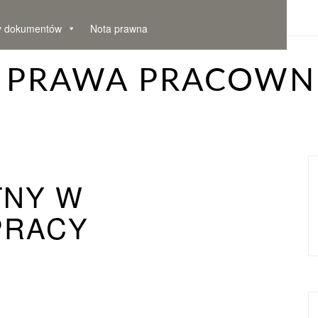
y dokumentów
Nota prawna
– PRAWA PRACOWN
TNY W
PRACY