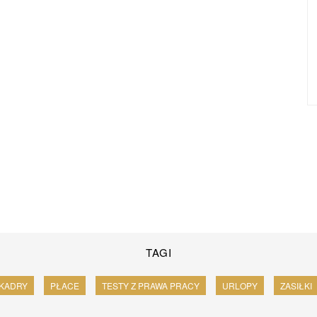
TAGI
KADRY
PŁACE
TESTY Z PRAWA PRACY
URLOPY
ZASIŁKI