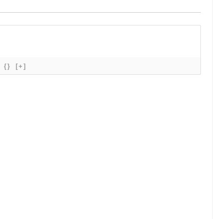
{}
[+]