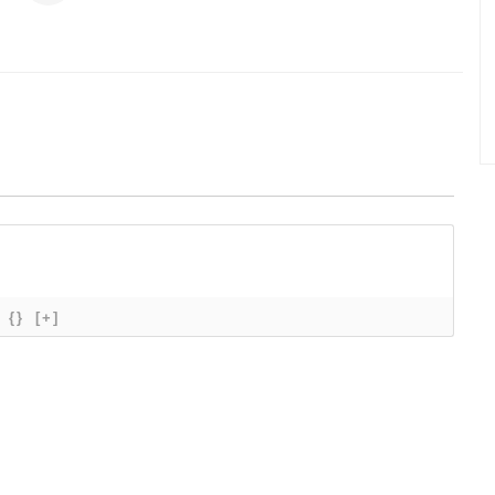
{}
[+]