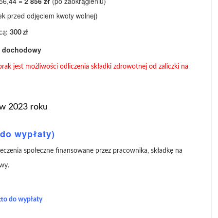
856,44 =
2 856 zł
(po zaokrągleniu)
ek przed odjęciem kwoty wolnej)
cą:
300 zł
ek dochodowy
ak jest możliwości odliczenia składki zdrowotnej od zaliczki na
 w 2023 roku
(do wypłaty)
eczenia społeczne finansowane przez pracownika, składkę na
wy.
tto do wypłaty