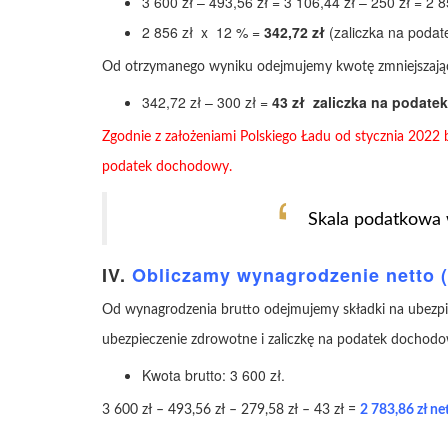
3 600 zł – 493,56 zł = 3 106,44 zł – 250 zł = 2 
2 856 zł x 12 % =
342,72 zł
(zaliczka na podat
Od otrzymanego wyniku odejmujemy kwotę zmniejszają
342,72 zł – 300 zł =
43 zł
zaliczka na podat
Zgodnie z założeniami Polskiego Ładu od stycznia 2022 br
podatek dochodowy.
Skala podatkowa
IV.
Obliczamy wynagrodzenie netto 
Od wynagrodzenia brutto odejmujemy składki na ubezpi
ubezpieczenie zdrowotne i zaliczkę na podatek dochodo
Kwota brutto: 3 600 zł.
3 600 zł – 493,56 zł – 279,58 zł – 43 zł =
2 783,86 zł ne