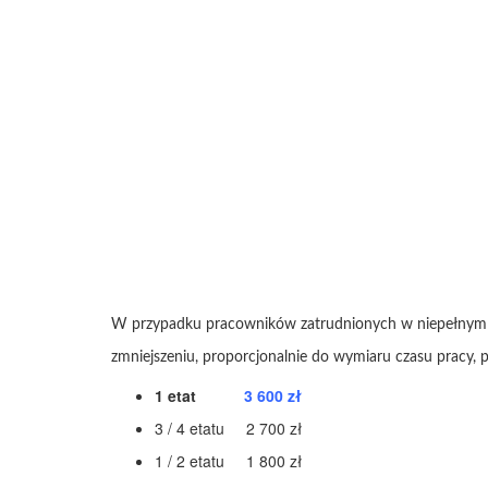
W przypadku pracowników zatrudnionych w niepełnym w
zmniejszeniu, proporcjonalnie do wymiaru czasu pracy, 
1 etat
3 600 zł
3 / 4 etatu 2 700 zł
1 / 2 etatu 1 800 zł