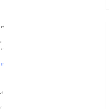
 zł
zł
 zł
 zł
zł
ł