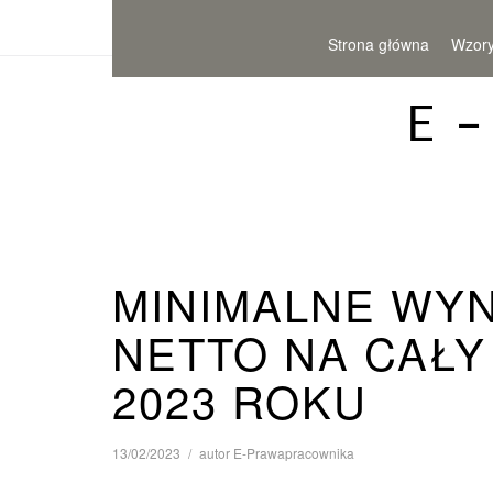
Strona główna
Wzor
E 
MINIMALNE WY
NETTO NA CAŁY
2023 ROKU
13/02/2023
autor
E-Prawapracownika