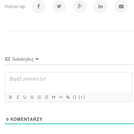
Podziel się:
Subskrybuj
{}
[+]
0
KOMENTARZY