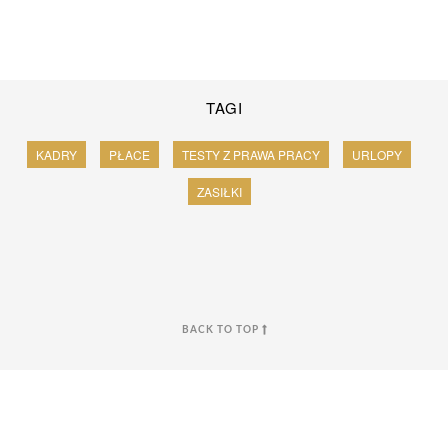
TAGI
KADRY
PŁACE
TESTY Z PRAWA PRACY
URLOPY
ZASIŁKI
BACK TO TOP