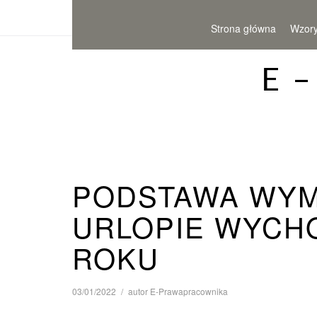
Strona główna
Wzor
E 
PODSTAWA WYM
URLOPIE WYCH
ROKU
03/01/2022
autor
E-Prawapracownika