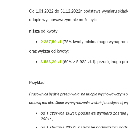
Od 1.01.2022 do 31.12.2022r. podstawa wymiaru składek
urlopie wychowawczym nie może być:
niższa
od kwoty:
2 257,50 zł
(75% kwoty minimalnego wynagrodze
oraz
wyższa
od kwoty:
3 553,20 zł
(60% z 5 922 zł. tj. przeciętnego
Przykład
Pracownica będzie przebywała na urlopie wychowawczym od 
umową ma określone wynagrodzenie w stałej miesięcznej wy
od 1 czerwca 2021r. podstawa wymiaru została 
2021r.,
od 1 stycznia 2022r. należy jej podwyższyć pod