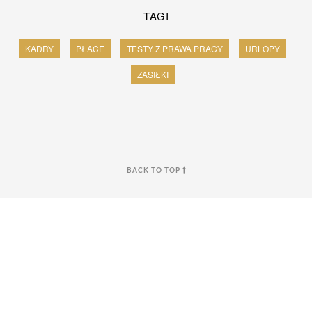
TAGI
KADRY
PŁACE
TESTY Z PRAWA PRACY
URLOPY
ZASIŁKI
BACK TO TOP