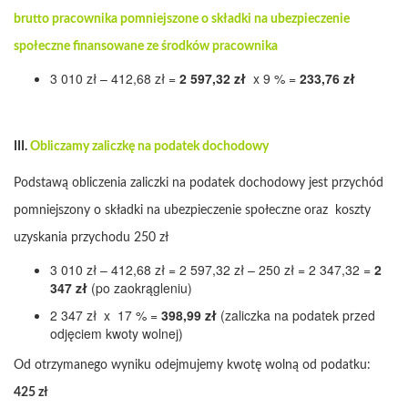
brutto pracownika pomniejszone o składki na ubezpieczenie
społeczne finansowane ze środków pracownika
3 010 zł – 412,68 zł =
2 597,32 zł
x 9 % =
233,76 zł
III.
Obliczamy zaliczkę na podatek dochodowy
Podstawą obliczenia zaliczki na podatek dochodowy jest przychód
pomniejszony o składki na ubezpieczenie społeczne oraz koszty
uzyskania przychodu 250 zł
3 010 zł – 412,68 zł = 2 597,32 zł – 250 zł = 2 347,32 =
2
347 zł
(po zaokrągleniu)
2 347 zł x 17 % =
398,99 zł
(zaliczka na podatek przed
odjęciem kwoty wolnej)
Od otrzymanego wyniku odejmujemy kwotę wolną od podatku:
425 zł