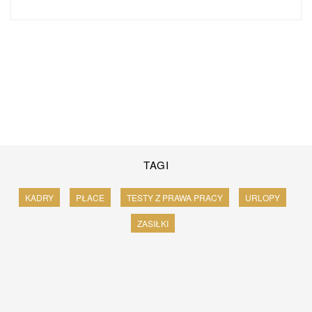
TAGI
KADRY
PŁACE
TESTY Z PRAWA PRACY
URLOPY
ZASIŁKI