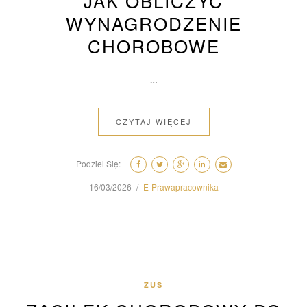
JAK OBLICZYĆ
WYNAGRODZENIE
CHOROBOWE
…
CZYTAJ WIĘCEJ
Podziel Się:
16/03/2026
E-Prawapracownika
ZUS