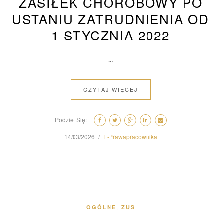
ZASIŁEK CHOROBOWY PO
USTANIU ZATRUDNIENIA OD
1 STYCZNIA 2022
…
CZYTAJ WIĘCEJ
Podziel Się:
14/03/2026
E-Prawapracownika
,
OGÓLNE
ZUS