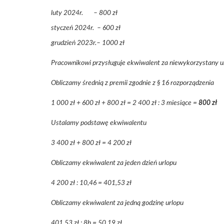
luty 2024r. – 800 zł
styczeń 2024r. – 600 zł
grudzień 2023r.– 1000 zł
Pracownikowi przysługuje ekwiwalent za niewykorzystany 
Obliczamy średnią z premii zgodnie z § 16 rozporządzenia
1 000 zł + 600 zł + 800 zł = 2 400 zł : 3 miesiące =
800 zł
Ustalamy podstawę ekwiwalentu
3 400 zł + 800 zł = 4 200 zł
Obliczamy ekwiwalent za jeden dzień urlopu
4 200 zł : 10,46 = 401,53 zł
Obliczamy ekwiwalent za jedną godzinę urlopu
401,53 zł : 8h = 50,19 zł