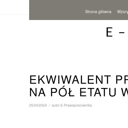
Strona główna
Wzor
E 
EKWIWALENT P
NA PÓŁ ETATU 
25/04/2024
autor
E-Prawapracownika