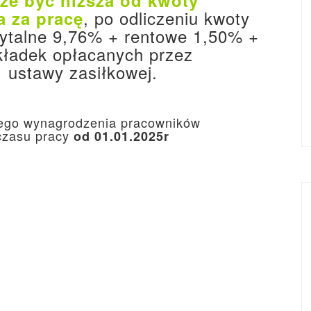
że być niższa od kwoty
, po odliczeniu kwoty
 za pracę
ytalne 9,76% + rentowe 1,50% +
kładek opłacanych przez
1 ustawy zasiłkowej.
nego wynagrodzenia pracowników
czasu pracy
od
01.01.2025r