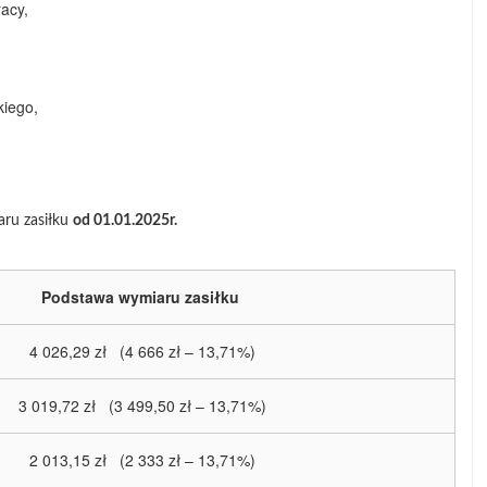
acy,
kiego,
aru zasiłku
od 01.01.2025r.
Podstawa wymiaru zasiłku
4 026,29 zł (4 666 zł – 13,71%)
3 019,72 zł (3 499,50 zł – 13,71%)
2 013,15 zł (2 333 zł – 13,71%)