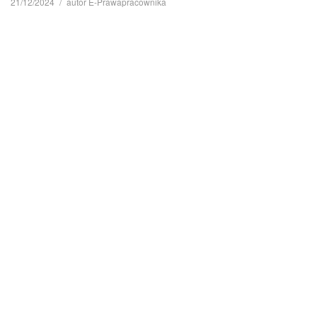
21/12/2024
autor
E-Prawapracownika