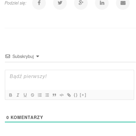
Podziel się:
Subskrybuj
{}
[+]
0
KOMENTARZY