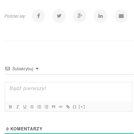
Podziel się:
Subskrybuj
{}
[+]
0
KOMENTARZY